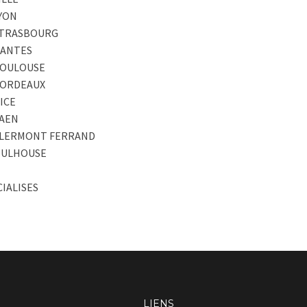
LYON
 STRASBOURG
NANTES
TOULOUSE
BORDEAUX
ICE
CAEN
 CLERMONT FERRAND
 MULHOUSE
IALISES
LIENS