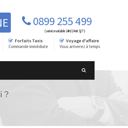
0899 255 499
NE
( service valable 24H/24 et 7j/7 )
Forfaits Taxis
Voyage d'affaire
Commande immédiate
Vous arriverez à temps
t
i ?