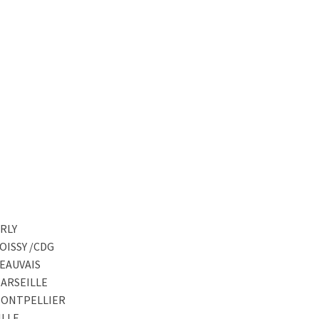
RLY
OISSY /CDG
EAUVAIS
MARSEILLE
MONTPELLIER
ILLE