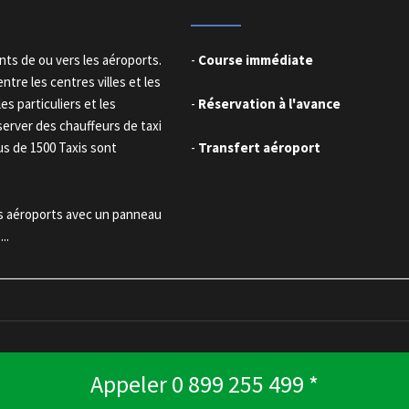
nts de ou vers les aéroports.
-
Course immédiate
tre les centres villes et les
es particuliers et les
-
Réservation à l'avance
server des chauffeurs de taxi
us de 1500 Taxis sont
-
Transfert aéroport
es aéroports avec un panneau
..
Appeler
0 899 255 499
*
ts, réservation de taxi en France. Tous droits réservés . Création